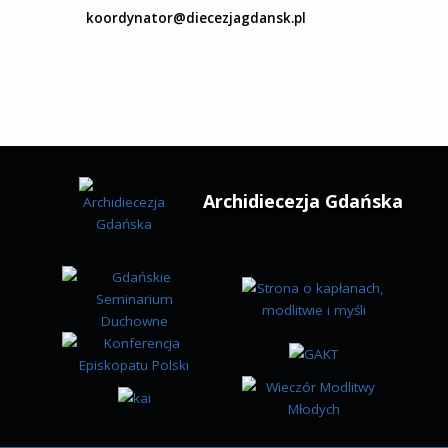
ul. Biskupa Edmunda Nowickiego 1
80-330 Gdańsk Oliwa
tel.: +48 58 552-00-51
fax.: +48 58 552-27-75
Kancelaria KMG
kuria@diecezja.gda.pl
Koordynator ds. informatyzacji KMG
koordynator@diecezjagdansk.pl