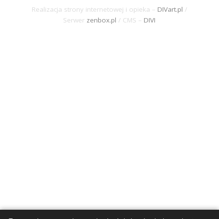
©
2026 Archidiecezja Gdańska / Święty
Wojciech 25
Obserwuj
Obserwuj
Obserwuj
Obserwuj
Realizacja strony internetowej i opieka –
DIVart.pl
/
Serwer
zenbox.pl
/ CMS –
DIVI