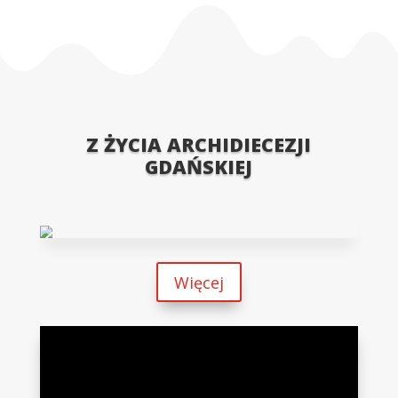
«
Parafia pw. św. Ap. Szymona i Judy Tadeusza
Chwaszczyno
Parafia pw. MB Królowej Polski Łebno
»
Z ŻYCIA ARCHIDIECEZJI
GDAŃSKIEJ