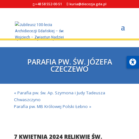
+48 58 552-00-51
kuria@diecezja.gda.pl
wydarzenie już minęło.
PARAFIA PW. ŚW. JÓZEFA
CZECZEWO
«
Parafia pw. św. Ap. Szymona i Judy Tadeusza
Chwaszczyno
Parafia pw. MB Królowej Polski Łebno
»