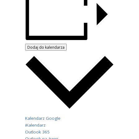
"Parafia
pw.
św.
Józefa
Czeczewo"
Dodaj do kalendarza