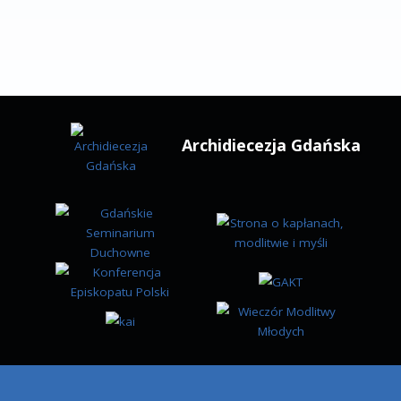
w godz. 9.00 – 13.00
ul. Biskupa Edmunda Nowickiego 1
80-330 Gdańsk Oliwa
tel.: +48 58 552-00-51
fax.: +48 58 552-27-75
Kancelaria KMG
kuria@diecezja.gda.pl
Koordynator ds. informatyzacji KMG
koordynator@diecezjagdansk.pl