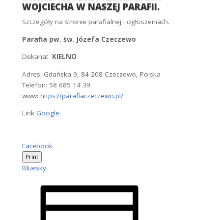
7 KWIETNIA 2024 RELIKWIE ŚW.
WOJCIECHA W NASZEJ PARAFII.
Szczegóły na stronie parafialnej i ogłoszeniach.
Parafia pw. św. Józefa Czeczewo
Dekanat
KIELNO
Adres: Gdańska 9, 84-208 Czeczewo, Polska
Telefon: 58 685 14 39
www:
https://parafiaczeczewo.pl/
Link
Google
Share
Facebook
the
Print
post
Bluesky