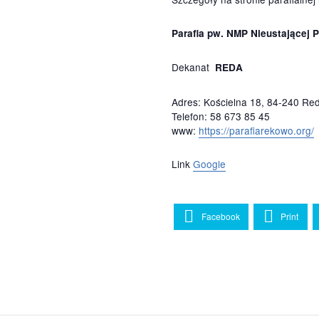
PARA
Szczegóły n
Parafia p
Dekanat
R
Adres: Koś
Telefon: 58
www:
https
Link
Googl
Face