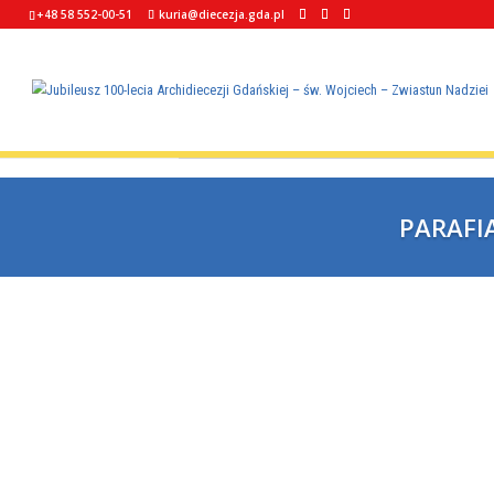
+48 58 552-00-51
kuria@diecezja.gda.pl
wydarzenie już minęło.
P