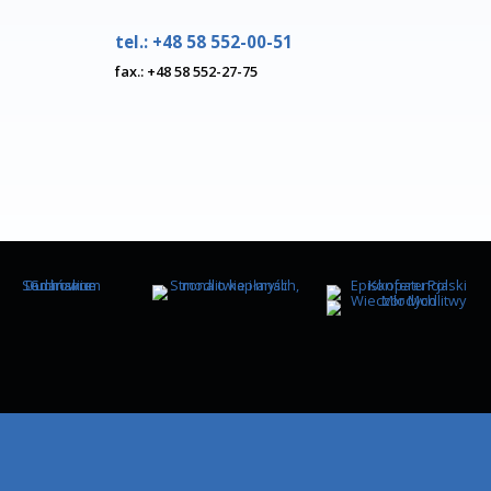
Więcej
ul. Biskupa Edmunda Nowic
ka
80-330 Gdańsk Oliwa
iątku
tel.: +48 58 552-00-51