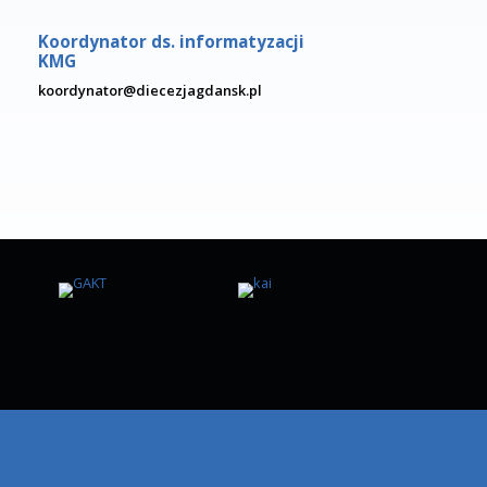
kiego 1
Kancelaria KMG
kuria@diecezja.gda.pl
Koordynator ds. informaty