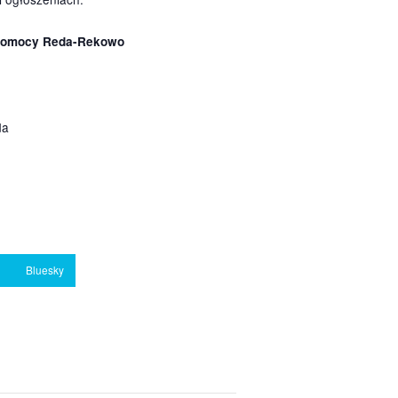
FII.
a stronie parafialnej i ogłoszeniach.
w. NMP Nieustającej Pomocy Reda-Rekowo
EDA
cielna 18, 84-240 Reda
 673 85 45
://parafiarekowo.org/
e
Print
book
Bluesky