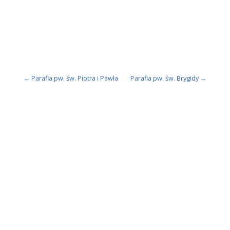
Facebook
Print
Bluesky
←
Parafia pw. św. Piotra i Pawła
Parafia pw. św. Brygidy
→