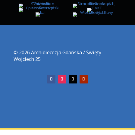
Kancelaria KMG
kuria@diecezja.gda.pl
Koordynator ds. informatyzacji KMG
koordynator@diecezjagdansk.pl
Archidiecezja Gdańska