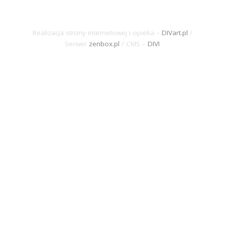
©
2026 Archidiecezja Gdańska / Święty
Wojciech 25