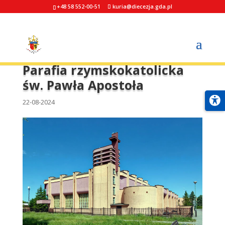
+48 58 552-00-51
kuria@diecezja.gda.pl
Parafia rzymskokatolicka
św. Pawła Apostoła
22-08-2024