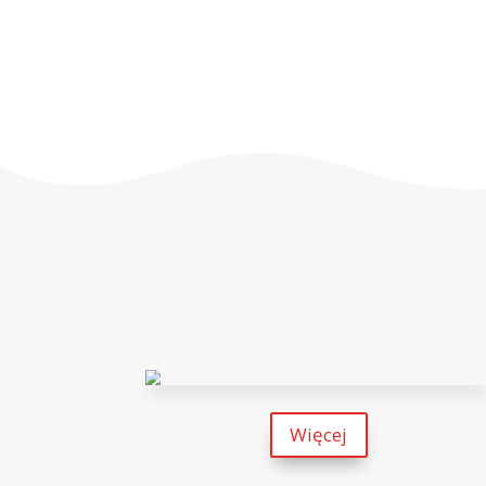
Nazwa
*
Adres email
*
Witryna internetowa
Zapamiętaj moje dane w tej prze