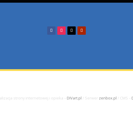
ul. Biskupa Edmunda Nowic
ka
80-330 Gdańsk Oliwa
iątku
tel.: +48 58 552-00-51
fax.: +48 58 552-27-75