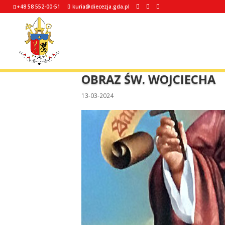
+48 58 552-00-51
kuria@diecezja.gda.pl
OBRAZ ŚW. WOJCI
13-03-2024