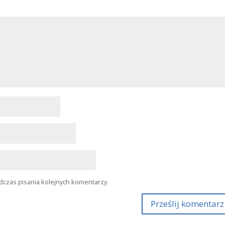
Bluesky
ikowany.
Wymagane pola są oznaczone
*