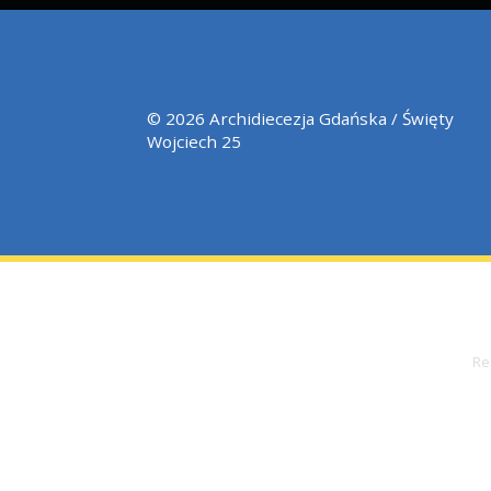
Kuria Metropolitalna Gdańs
Zapraszamy od poniedziałku do p
w godz. 9.00 – 13.00