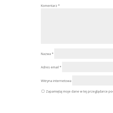
Print
Facebook
Prześlij komentarz
Twój adres email nie zostanie opubl
Komentarz
*